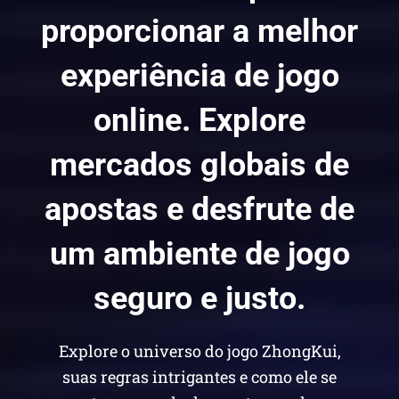
proporcionar a melhor
experiência de jogo
online. Explore
mercados globais de
apostas e desfrute de
um ambiente de jogo
seguro e justo.
Explore o universo do jogo ZhongKui,
suas regras intrigantes e como ele se