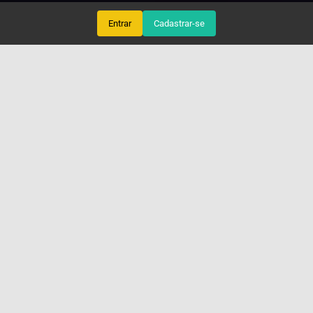
Entrar
Cadastrar-se
427bet O destino premier para