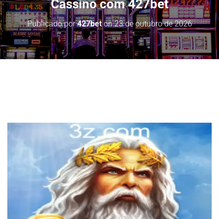
Cassino com 427bet
Publicado por
427bet
on
23 de outubro de 2026