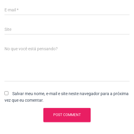
E-mail
*
Site
No que você está pensando?
Salvar meu nome, e-mail e site neste navegador para a próxima
vez que eu comentar.