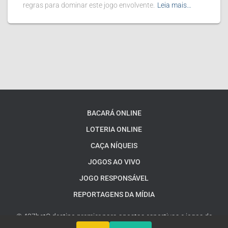
regras para dominar este jogo envolvente.
Leia mais…
BACARÁ ONLINE
LOTERIA ONLINE
CAÇA NÍQUEIS
JOGOS AO VIVO
JOGO RESPONSÁVEL
REPORTAGENS DA MÍDIA
© 427betO destino premier para apostas esportivas e jogos de
cassino online
Mapa do site do Google