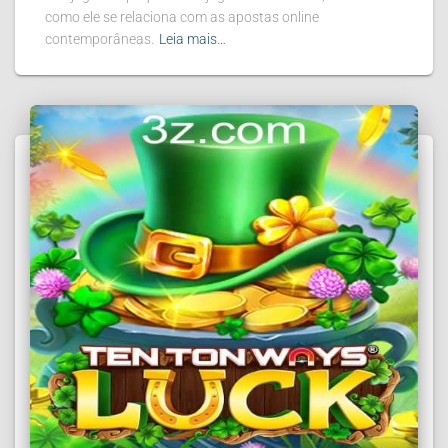
como ele se relaciona com as apostas online
contemporâneas.
Leia mais…