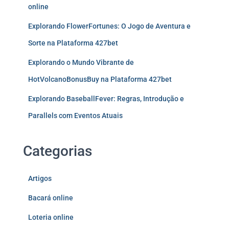
online
Explorando FlowerFortunes: O Jogo de Aventura e
Sorte na Plataforma 427bet
Explorando o Mundo Vibrante de
HotVolcanoBonusBuy na Plataforma 427bet
Explorando BaseballFever: Regras, Introdução e
Parallels com Eventos Atuais
Categorias
Artigos
Bacará online
Loteria online