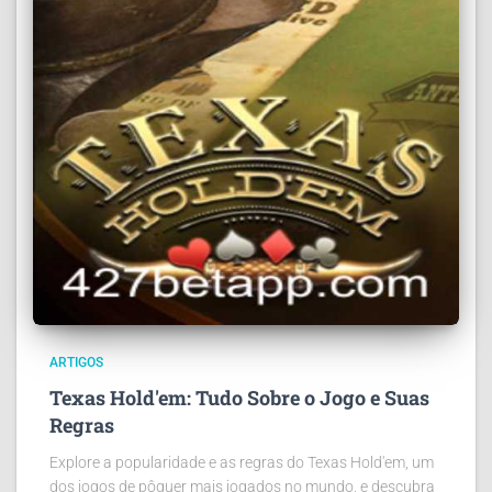
ARTIGOS
Texas Hold'em: Tudo Sobre o Jogo e Suas
Regras
Explore a popularidade e as regras do Texas Hold'em, um
dos jogos de pôquer mais jogados no mundo, e descubra