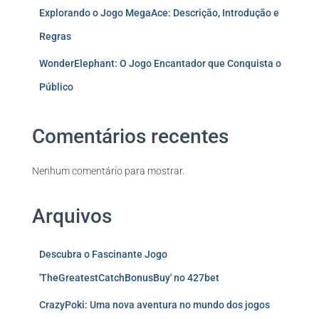
Explorando o Jogo MegaAce: Descrição, Introdução e
Regras
WonderElephant: O Jogo Encantador que Conquista o
Público
Comentários recentes
Nenhum comentário para mostrar.
Arquivos
Descubra o Fascinante Jogo
'TheGreatestCatchBonusBuy' no 427bet
CrazyPoki: Uma nova aventura no mundo dos jogos