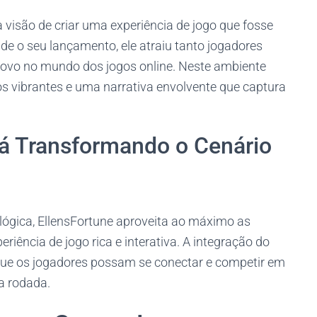
 visão de criar uma experiência de jogo que fosse
e o seu lançamento, ele atraiu tanto jogadores
ovo no mundo dos jogos online. Neste ambiente
cos vibrantes e uma narrativa envolvente que captura
á Transformando o Cenário
lógica, EllensFortune aproveita ao máximo as
iência de jogo rica e interativa. A integração do
que os jogadores possam se conectar e competir em
a rodada.