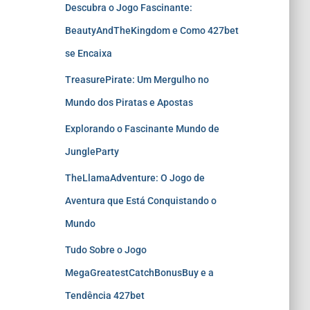
Descubra o Jogo Fascinante:
BeautyAndTheKingdom e Como 427bet
se Encaixa
TreasurePirate: Um Mergulho no
Mundo dos Piratas e Apostas
Explorando o Fascinante Mundo de
JungleParty
TheLlamaAdventure: O Jogo de
Aventura que Está Conquistando o
Mundo
Tudo Sobre o Jogo
MegaGreatestCatchBonusBuy e a
Tendência 427bet