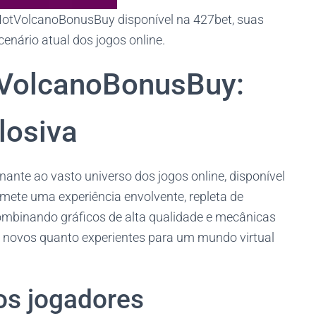
HotVolcanoBonusBuy disponível na 427bet, suas
cenário atual dos jogos online.
tVolcanoBonusBuy:
losiva
te ao vasto universo dos jogos online, disponível
mete uma experiência envolvente, repleta de
mbinando gráficos de alta qualidade e mecânicas
es novos quanto experientes para um mundo virtual
os jogadores