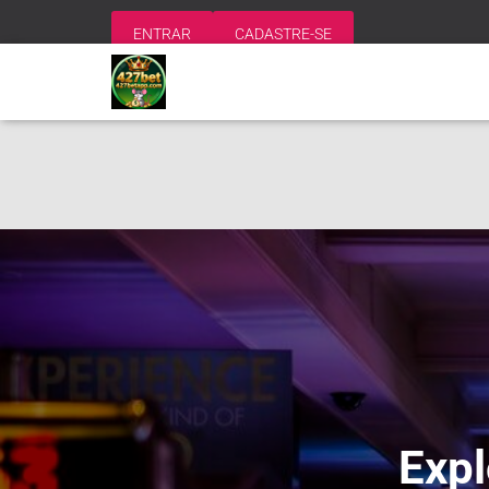
ENTRAR
CADASTRE-SE
Expl