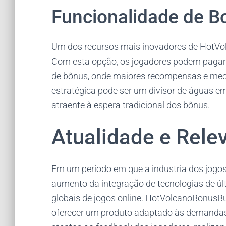
Funcionalidade de B
Um dos recursos mais inovadores de HotVo
Com esta opção, os jogadores podem pagar 
de bônus, onde maiores recompensas e mecâ
estratégica pode ser um divisor de águas e
atraente à espera tradicional dos bônus.
Atualidade e Rele
Em um período em que a industria dos jogos
aumento da integração de tecnologias de 
globais de jogos online. HotVolcanoBonusBu
oferecer um produto adaptado às demandas