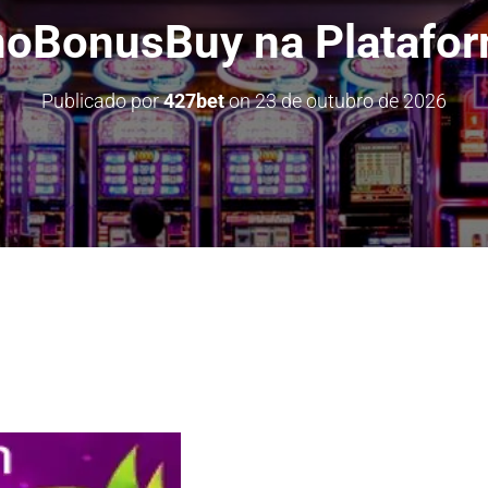
noBonusBuy na Platafor
Publicado por
427bet
on
23 de outubro de 2026