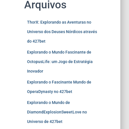
Arquivos
ThorX: Explorando as Aventuras no
Universo dos Deuses Nórdicos através
do 427bet
Explorando o Mundo Fascinante de
OctopusLife: um Jogo de Estratégia
Inovador
Explorando o Fascinante Mundo de
OperaDynasty no 427bet
Explorando o Mundo de
DiamondExplosionSweetLove no
Universo de 427bet