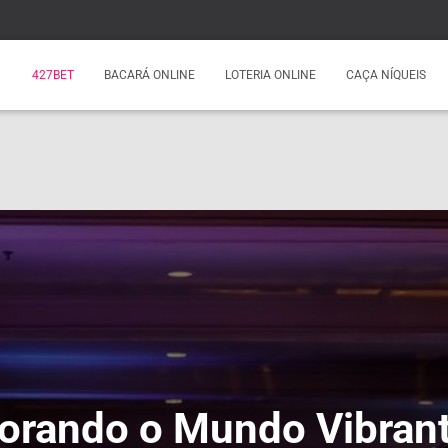
427BET
BACARÁ ONLINE
LOTERIA ONLINE
CAÇA NÍQUEIS
orando o Mundo Vibran