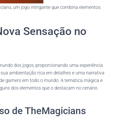
ians, um jogo intrigante que combina elementos
Nova Sensação no
 mundo dos jogos, proporcionando uma experiência
m sua ambientação rica em detalhes e uma narrativa
o de gamers em todo o mundo. A temática mágica e
lguns dos elementos que o destacam no cenário
rso de TheMagicians