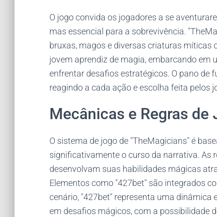
O jogo convida os jogadores a se aventura
mas essencial para a sobrevivência. "TheM
bruxas, magos e diversas criaturas mítica
jovem aprendiz de magia, embarcando em u
enfrentar desafios estratégicos. O pano de
reagindo a cada ação e escolha feita pelos 
Mecânicas e Regras de
O sistema de jogo de "TheMagicians" é base
significativamente o curso da narrativa. A
desenvolvam suas habilidades mágicas atr
Elementos como "427bet" são integrados c
cenário, "427bet" representa uma dinâmica
em desafios mágicos, com a possibilidade d